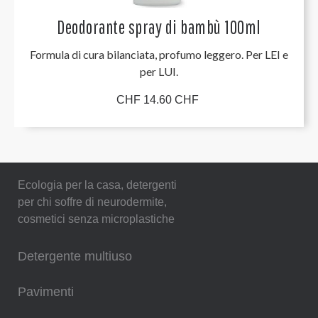
Deodorante spray di bambù 100ml
Formula di cura bilanciata, profumo leggero. Per LEI e
per LUI.
CHF 14.60 CHF
Ecologia per la casa, detergenti
per chi soffre di neurodermite,
cosmetici senza microplastiche
Detergente multiuso
Pavimenti